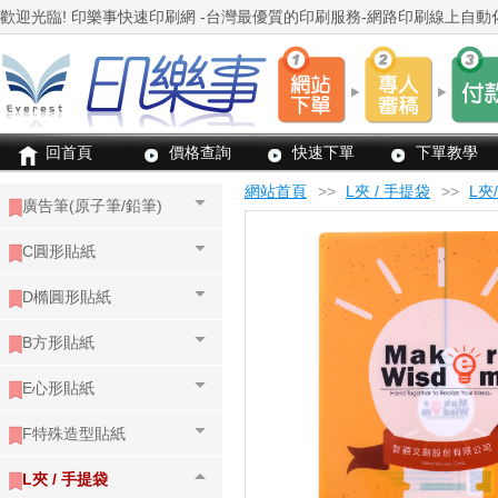
回首頁
價格查詢
快速下單
下單教學
網站首頁
>>
L夾 / 手提袋
>>
L夾
廣告筆(原子筆/鉛筆)
C圓形貼紙
D橢圓形貼紙
B方形貼紙
E心形貼紙
F特殊造型貼紙
L夾 / 手提袋