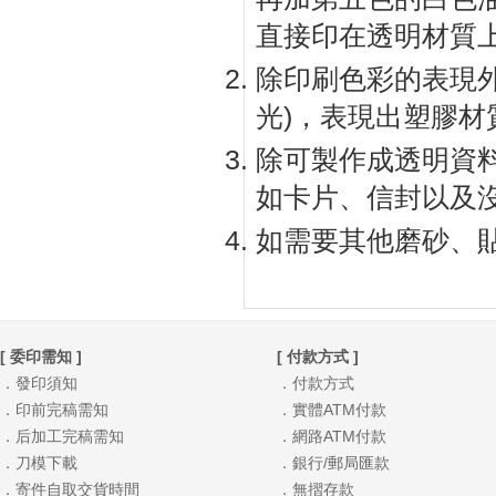
直接印在透明材質
除印刷色彩的表現
光)，表現出塑膠材
除可製作成透明資
如卡片、信封以及
如需要其他磨砂、
[ 委印需知 ]
[ 付款方式 ]
．發印須知
．付款方式
．印前完稿需知
．實體ATM付款
．后加工完稿需知
．網路ATM付款
．刀模下載
．銀行/郵局匯款
．寄件自取交貨時間
．無摺存款