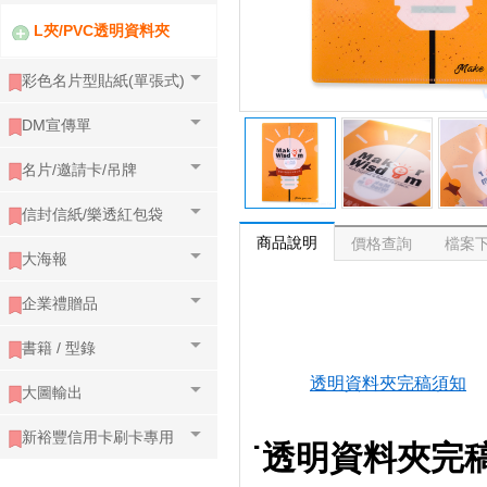
L夾/PVC透明資料夾
彩色名片型貼紙(單張式)
DM宣傳單
名片/邀請卡/吊牌
信封信紙/樂透紅包袋
商品說明
價格查詢
檔案
大海報
企業禮贈品
書籍 / 型錄
透明資料夾完稿須知
大圖輸出
新裕豐信用卡刷卡專用
˙透明資料夾完