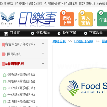
回首頁
價格查詢
快速下單
下單教學
網站首頁
>>
D橢圓形貼紙
>>
雷
廣告筆(原子筆/鉛筆)
C圓形貼紙
D橢圓形貼紙
銅版紙+亮膜(超黏)
銅版紙+霧膜(超黏)
合成紙+亮膜(防水)
合成紙+霧膜(防水)
透明貼+亮膜(防水)