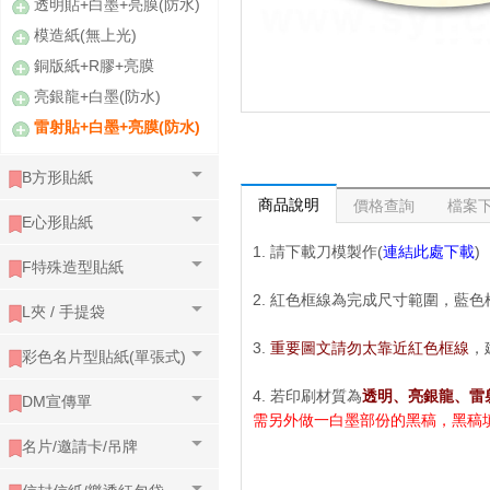
透明貼+白墨+亮膜(防水)
模造紙(無上光)
銅版紙+R膠+亮膜
亮銀龍+白墨(防水)
雷射貼+白墨+亮膜(防水)
B方形貼紙
商品說明
價格查詢
檔案
E心形貼紙
1. 請下載刀模製作(
連結此處下載
)
F特殊造型貼紙
2. 紅色框線為完成尺寸範圍，藍
L夾 / 手提袋
3.
重要圖文請勿太靠近紅色框線
，
彩色名片型貼紙(單張式)
4. 若印刷材質為
透明、亮銀龍、雷
DM宣傳單
需另外做一白墨部份的黑稿，黑稿填色請
名片/邀請卡/吊牌