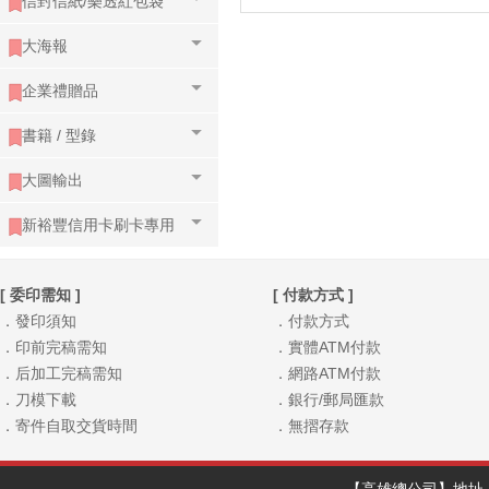
信封信紙/樂透紅包袋
大海報
企業禮贈品
書籍 / 型錄
大圖輸出
新裕豐信用卡刷卡專用
[ 委印需知 ]
[ 付款方式 ]
．發印須知
．付款方式
．印前完稿需知
．實體ATM付款
．后加工完稿需知
．網路ATM付款
．刀模下載
．銀行/郵局匯款
．寄件自取交貨時間
．無摺存款