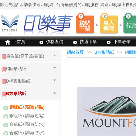
回首頁
價格查詢
快速下單
下單教學
網站首頁
>>
B方形貼紙
>>
銅版紙
廣告筆(原子筆/鉛筆)
C圓形貼紙
D橢圓形貼紙
B方形貼紙
銅版紙+亮膜(超黏)
銅版紙+霧膜(超黏)
合成紙+亮膜(防水)
合成紙+霧膜(防水)