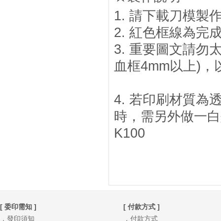
1. 請下載刀模製作
2. 紅色框線為
3. 重要圖文請勿
血框4mm以上)
4. 若印刷材質
時，需另外做一白墨
K100
[ 委印需知 ]
[ 付款方式 ]
．發印須知
．付款方式