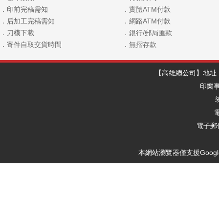
．印前完稿需知
．實體ATM付款
．后加工完稿需知
．網路ATM付款
．刀模下載
．銀行/郵局匯款
．寄件自取交貨時間
．無摺存款
【高雄總公司】地址：
印樂
電
電子郵件
本網站瀏覽器僅支援Google Ch