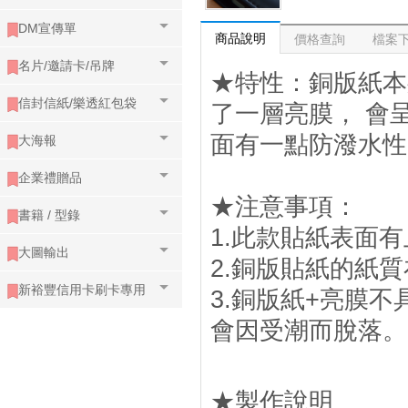
DM宣傳單
商品說明
價格查詢
檔案
名片/邀請卡/吊牌
★特性：銅版紙本
信封信紙/樂透紅包袋
了一層亮膜， 會
面有一點防潑水性
大海報
企業禮贈品
★注意事項：
書籍 / 型錄
1.此款貼紙表面
大圖輸出
2.銅版貼紙的紙
新裕豐信用卡刷卡專用
3.銅版紙+亮膜
會因受潮而脫落。
★製作說明