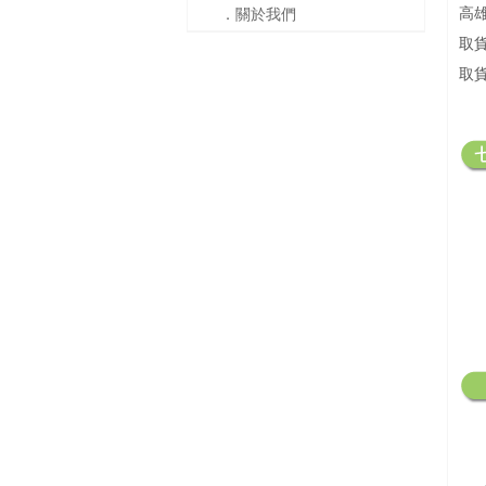
．關於我們
高
取
取