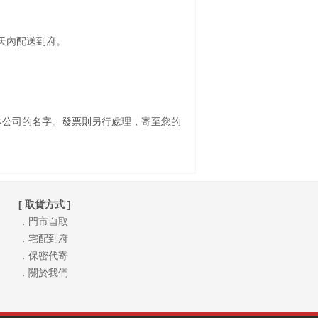
2天內配送到府。
本公司的名字。發票則另行處理，寄至您的
[ 取貨方式 ]
．門市自取
．宅配到府
．保密代寄
．關於我們