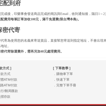
宅配到府
刷完成後，印樂事會發送商品完成的簡訊與Email，收到通知後，隔日1～
宅配費用每筆訂單加收100元，滿千免運費(限台灣本島)。
保密代寄
密代寄為使用您的名義來寄送貨品，直接幫您寄送到指定地址，不會出現
絡地址。
保密代寄除運費外，需再另加40元處理費用。
付款方式 ]
[ 下單教學 ]
付款方式
．購物車下單
體ATM付款
．快速下單
路ATM付款
．完整下單手冊
行/郵局匯款
無摺存款