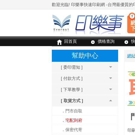
回首頁
價格查詢
幫助中心
網
[ 委印需知 ]
[ 付款方式 ]
[ 下單教學 ]
[ 取貨方式 ]
．門市自取
．宅配到府
．保密代寄
印