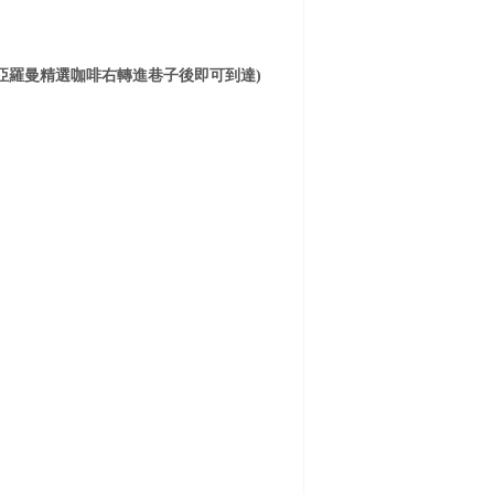
亞羅曼精選咖啡右轉進巷子後即可到達)