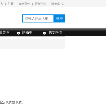
登入
|
註冊
|
聯絡我們
|
最新消息
|
購物車 (
0
)
搜尋
員專區
購物車
我要詢價
往指定取貨點取貨。