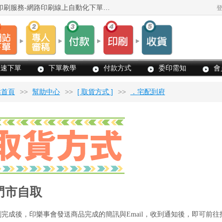
歡迎光臨! 印樂事快速印刷網 -台灣最優質的印刷服務-網路印刷線上自動化下單系統
快速下單
下單教學
付款方式
委印需知
會
站首頁
>>
幫助中心
>>
[ 取貨方式 ]
>>
．宅配到府
取
貨
方
式
門市自取
刷完成後，印樂事會發送商品完成的簡訊與Email，收到通知後，即可前