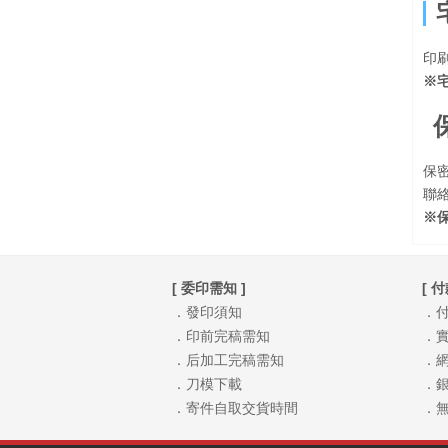
印
※
保
聯
※
[ 委印需知 ]
[ 
．發印須知
．
．印前完稿需知
．實
．后加工完稿需知
．網
．刀模下載
．銀
．寄件自取交貨時間
．