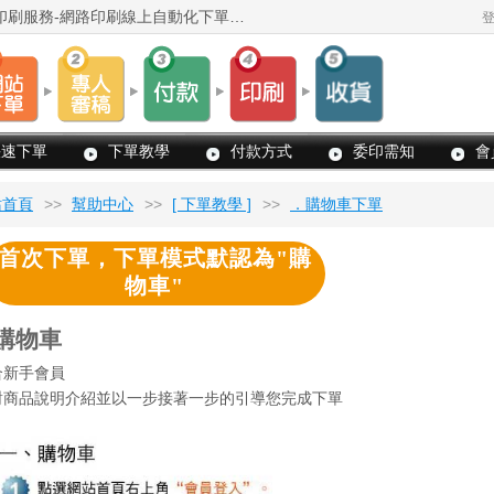
歡迎光臨! 印樂事快速印刷網 -台灣最優質的印刷服務-網路印刷線上自動化下單系統
快速下單
下單教學
付款方式
委印需知
會
站首頁
>>
幫助中心
>>
[ 下單教學 ]
>>
．購物車下單
線
首次下單，下單模式默認為"購
上
物車"
下
 購物車
單
教
合新手會員
學
對商品說明介紹並以一步接著一步的引導您完成下單
手
冊