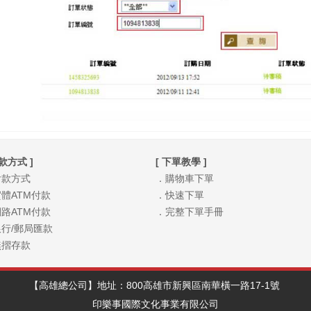
付款方式 ]
[ 下單教學 ]
付款方式
．購物車下單
體ATM付款
．快速下單
路ATM付款
．完整下單手冊
行/郵局匯款
無摺存款
【高雄總公司】地址：800高雄市新興區南華橫一路17-1號
印樂事國際文化事業有限公司