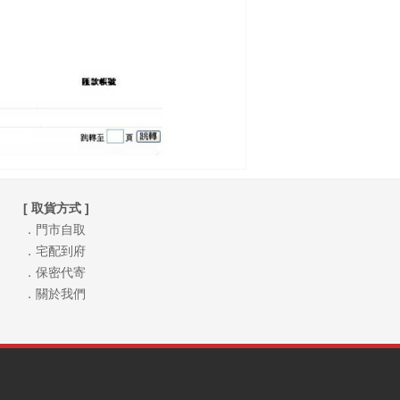
[ 取貨方式 ]
．門市自取
．宅配到府
．保密代寄
．關於我們