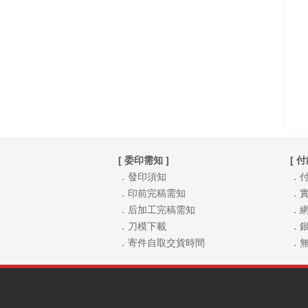
[ 委印需知 ]
[ 
．發印須知
．
．印前完稿需知
．實
．后加工完稿需知
．網
．刀模下載
．銀
．寄件自取交貨時間
．