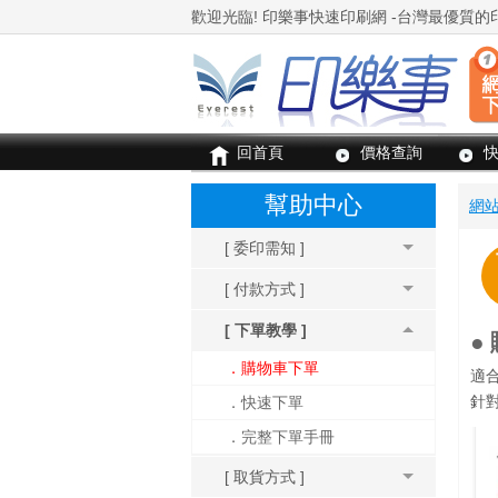
回首頁
價格查詢
幫助中心
網
[ 委印需知 ]
[ 付款方式 ]
[ 下單教學 ]
●
．購物車下單
適
．快速下單
針
．完整下單手冊
[ 取貨方式 ]