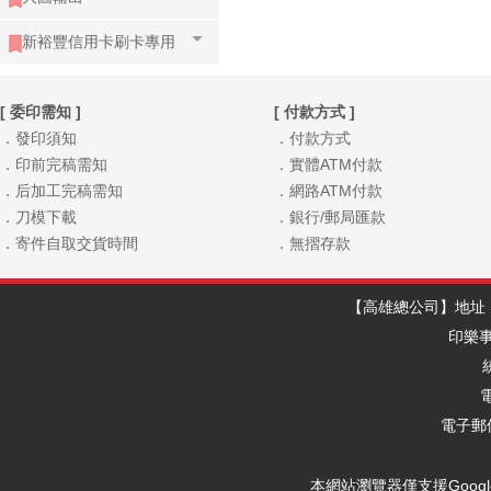
新裕豐信用卡刷卡專用
[ 委印需知 ]
[ 付款方式 ]
．發印須知
．付款方式
．印前完稿需知
．實體ATM付款
．后加工完稿需知
．網路ATM付款
．刀模下載
．銀行/郵局匯款
．寄件自取交貨時間
．無摺存款
【高雄總公司】地址：
印樂
電
電子郵件
本網站瀏覽器僅支援Google Ch