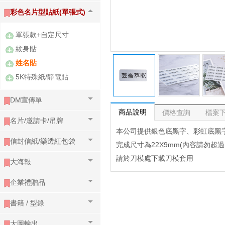
彩色名片型貼紙(單張式)
單張款+自定尺寸
紋身貼
姓名貼
5K特殊紙/靜電貼
DM宣傳單
商品說明
價格查詢
檔案
名片/邀請卡/吊牌
本公司提供銀色底黑字、彩虹底黑
信封信紙/樂透紅包袋
完成尺寸為22X9mm(內容請勿超過1
請於刀模處下載刀模套用
大海報
企業禮贈品
書籍 / 型錄
大圖輸出