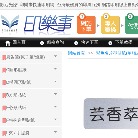
回首頁
價格查詢
快速下單
下單教學
網站首頁
>>
彩色名片型貼紙(單張
廣告筆(原子筆/鉛筆)
C圓形貼紙
D橢圓形貼紙
B方形貼紙
E心形貼紙
F特殊造型貼紙
L夾 / 手提袋