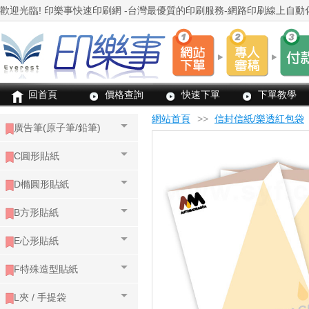
回首頁
價格查詢
快速下單
下單教學
網站首頁
>>
信封信紙/樂透紅包袋
廣告筆(原子筆/鉛筆)
C圓形貼紙
D橢圓形貼紙
B方形貼紙
E心形貼紙
F特殊造型貼紙
L夾 / 手提袋