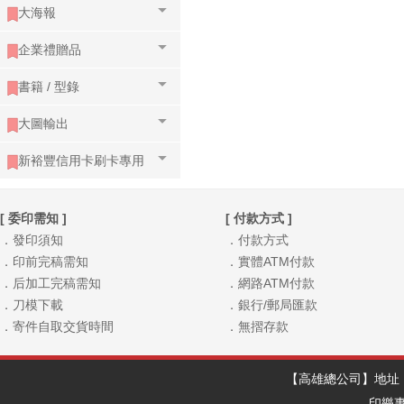
大海報
企業禮贈品
書籍 / 型錄
大圖輸出
新裕豐信用卡刷卡專用
[ 委印需知 ]
[ 付款方式 ]
．發印須知
．付款方式
．印前完稿需知
．實體ATM付款
．后加工完稿需知
．網路ATM付款
．刀模下載
．銀行/郵局匯款
．寄件自取交貨時間
．無摺存款
【高雄總公司】地址：
印樂